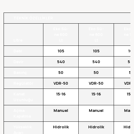
TEKNİK ÖZELLİKLER
Eko Sü­
Eko Sü­
Eko 
ne 600
ne 800
ne 1
Litre
Lt
Lt
Lt
Debi
105
105
10
Devir
540
540
54
Basınç
50
50
50
Regülatör
VDR-50
VDR-50
VDR-
Kanat
15-16
15-16
15-
Uzunluğu
Açma
Manuel
Manuel
Manu
Kapatma
Yükseklik
Hidrolik
Hidrolik
Hidro
Ayarı