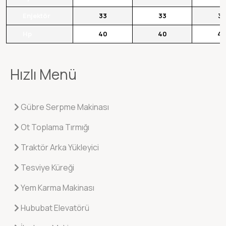
Enjektör
33
33
37
Hp
40
40
4
Hızlı Menü
Gübre Serpme Makinası
Ot Toplama Tırmığı
Traktör Arka Yükleyici
Tesviye Küreği
Yem Karma Makinası
Hububat Elevatörü