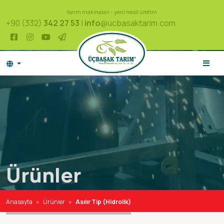
tarım makinaları - yeni nesil üretim
+90 (332)
342 27 53
|
info
@ucbasaktarim.com
Ürünler
Anasayfa
Ürünler
Asılır Tip (Hidrolik)