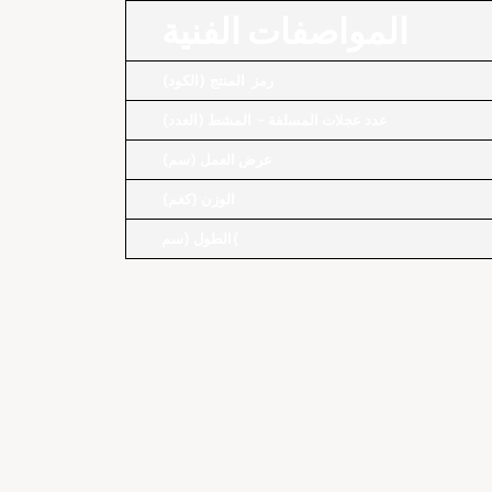
المواصفات الفنية
رمز المنتج (الكود)
عدد عجلات المسلفة - المشط (العدد)
عرض العمل (سم)
الوزن (كغم)
الطول (سم(