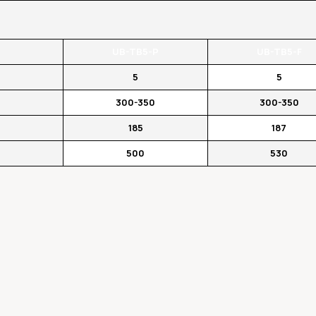
UB-TB5-P
UB-TB5-F
5
5
300-350
300-350
185
187
500
530