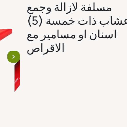
مسلفة لازالة وجمع
الاعشاب ذات خمسة (5)
اسنان او مسامير مع
الاقراص