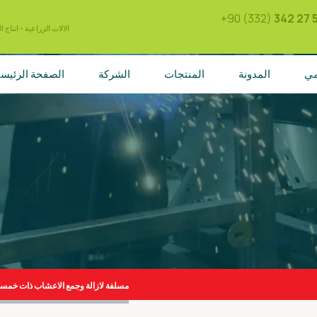
+90 (332)
342 27 
الالات الزراعية - انتاج 
مي
المدونة
المنتجات
الشركة
الصفحة الرئيسي
مسلفة لازالة وجمع الاعشاب ذات خمسة (5) اسنان او مسامير مع الا