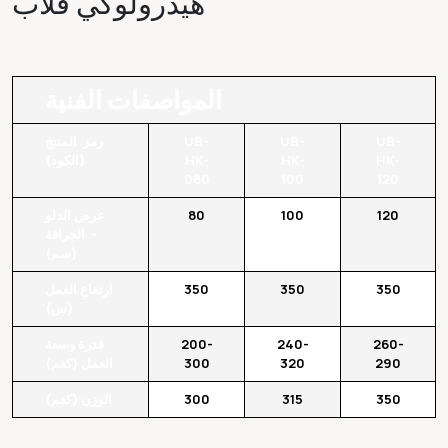
هيدرولوكي قلاب
المواصفات الفنية
UB-
UB-
UB-
رمز المنتج
HK-
HK-
HK-
(الكود)
080
100
120
120
100
80
عرض الدلو
- الجرافة
(سم)
350
350
350
ارتفاع العمل
(س)
260-
240-
200-
قدرة وسعة
290
320
300
العمل (كغم)
350
315
300
الوزن (كغم)