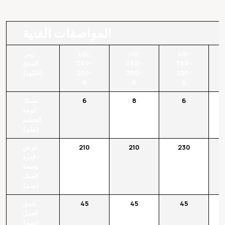
المواصفات الفنية
UB-
UB-
UB-
رمز
TKP-
TKP-
TKP-
المنتج
220-
200-
200-
(الكود)
6
8
6
6
8
6
سمك
لوحة
الجسم
(ملم)
230
210
210
عرض
قدرة
وسعة
العمل
(سم)
45
45
45
عمق
العمل
(سم)