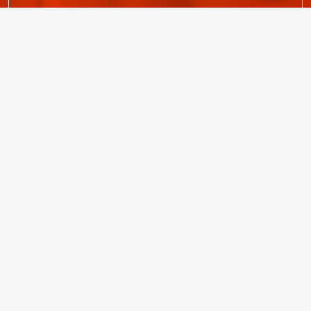
ارسل
342 27 53
اتصل بنا +90 (332)