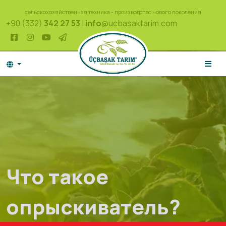
сельскохозяйственная техника - производство нового поколения
+90 (332)
342 27 53
|
info
@ucbasaktarim.com
Что такое
опрыскиватель?