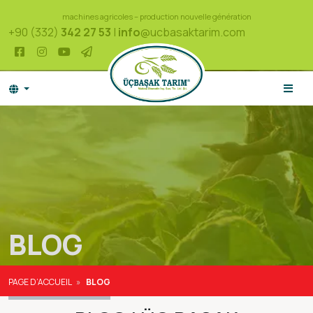
machines agricoles – production nouvelle génération
+90 (332)
342 27 53
|
info
@ucbasaktarim.com
BLOG
PAGE D’ACCUEIL
BLOG